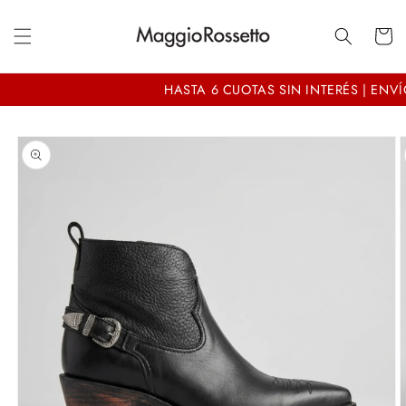
Ir
directamente
Carrito
al contenido
HASTA 6 CUOTAS SIN INTERÉS | ENVÍO
Ir
directamente
a la
información
del producto