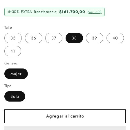
oferta
💸
30% EXTRA Transferencia:
$161.700,00
(Ver info)
Talle
35
36
37
38
39
40
41
Genero
Mujer
Tipo
Bota
Agregar al carrito