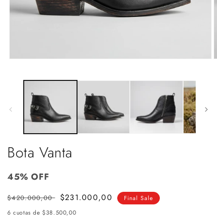
Abrir
A
elemento
e
multimedia
m
1
2
en
e
una
u
ventana
v
modal
m
Bota Vanta
45% OFF
Precio
Precio
$231.000,00
$420.000,00
Final Sale
habitual
de
6 cuotas de
$38.500,00