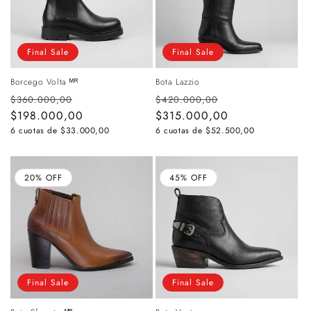
Final Sale
Final Sale
Borcego Volta ᴹᴿ
Bota Lazzio
Precio
Precio
Precio
Precio
$360.000,00
$420.000,00
habitual
$198.000,00
de
habitual
$315.000,00
de
oferta
oferta
6 cuotas de
$33.000,00
6 cuotas de
$52.500,00
20% OFF
45% OFF
Final Sale
Final Sale