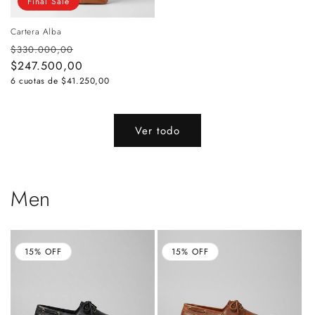
Final Sale
Cartera Alba
Precio
Precio
$330.000,00
habitual
$247.500,00
de
oferta
6 cuotas de
$41.250,00
Ver todo
Men
15% OFF
15% OFF