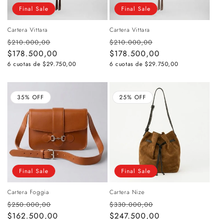
Final Sale
Final Sale
Cartera Vittara
Cartera Vittara
Precio
Precio
Precio
Precio
$210.000,00
$210.000,00
habitual
$178.500,00
de
habitual
$178.500,00
de
oferta
oferta
6 cuotas de
$29.750,00
6 cuotas de
$29.750,00
35% OFF
25% OFF
Final Sale
Final Sale
Cartera Foggia
Cartera Nize
Precio
Precio
Precio
Precio
$250.000,00
$330.000,00
habitual
$162.500,00
de
habitual
$247.500,00
de