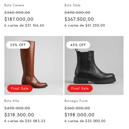
Bota Cenere
Bota Slate
Precio
Precio
Precio
Precio
$340.000,00
$490.000,00
habitual
$187.000,00
de
habitual
$367.500,00
de
oferta
oferta
6 cuotas de
$31.166,66
6 cuotas de
$61.250,00
35% OFF
45% OFF
Final Sale
Final Sale
Bota Alta
Borcego Fiore
Precio
Precio
Precio
Precio
$490.000,00
$360.000,00
habitual
$318.500,00
de
habitual
$198.000,00
de
oferta
oferta
6 cuotas de
$53.083,33
6 cuotas de
$33.000,00