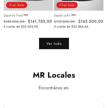
Final Sale
Final Sale
Zapatilla Fred ᴺᴱᵂ
Zapato John ᴺᴱᵂ
Precio
Precio
$141.750,00
Precio
Precio
$143.200,00
$189.000,00
$179.000,00
habitual
de
habitual
de
6 cuotas de
$23.625,00
6 cuotas de
$23.866,66
oferta
oferta
Ver todo
MR Locales
Encontrános en: