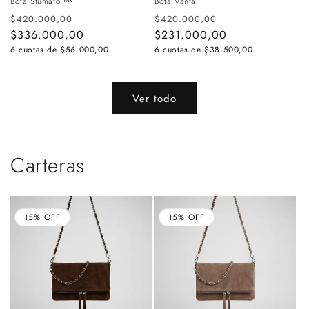
Bota Sfumato ᴹᴿ
Bota Vanta
Precio
Precio
Precio
Precio
$420.000,00
$420.000,00
habitual
$336.000,00
de
habitual
$231.000,00
de
oferta
oferta
6 cuotas de
$56.000,00
6 cuotas de
$38.500,00
Ver todo
Carteras
15% OFF
15% OFF