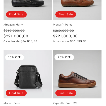
Final Sale
Final Sale
Mocasín Harry
Mocasín Harry
Precio
Precio
Precio
Precio
$260.000,00
$260.000,00
habitual
$221.000,00
de
habitual
$221.000,00
de
oferta
oferta
6 cuotas de
$36.833,33
6 cuotas de
$36.833,33
15% OFF
25% OFF
Final Sale
Final Sale
Morral Enzo
Zapatilla Fred ᴺᴱᵂ