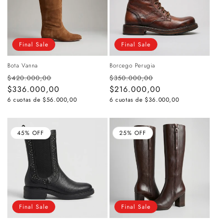
Final Sale
Final Sale
Bota Vanna
Borcego Perugia
Precio
Precio
Precio
Precio
$420.000,00
$350.000,00
habitual
$336.000,00
de
habitual
$216.000,00
de
oferta
oferta
6 cuotas de
$56.000,00
6 cuotas de
$36.000,00
45% OFF
25% OFF
Final Sale
Final Sale