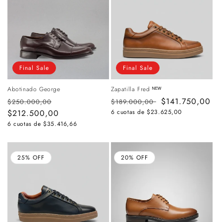
Final Sale
Final Sale
Abotinado George
Zapatilla Fred ᴺᴱᵂ
Precio
Precio
Precio
Precio
$141.750,00
$250.000,00
$189.000,00
habitual
$212.500,00
de
habitual
de
6 cuotas de
$23.625,00
oferta
oferta
6 cuotas de
$35.416,66
25% OFF
20% OFF