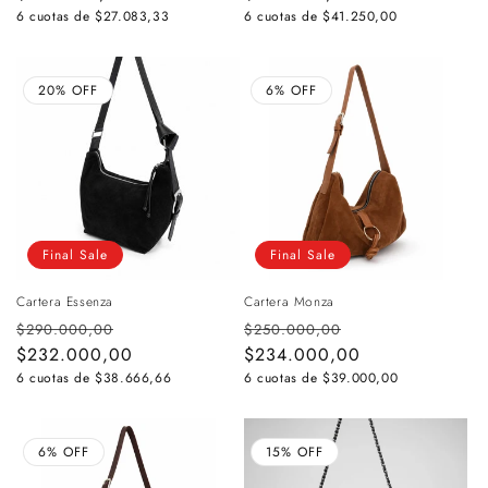
oferta
oferta
6 cuotas de
$27.083,33
6 cuotas de
$41.250,00
20% OFF
6% OFF
Final Sale
Final Sale
Cartera Essenza
Cartera Monza
Precio
Precio
Precio
Precio
$290.000,00
$250.000,00
habitual
$232.000,00
de
habitual
$234.000,00
de
oferta
oferta
6 cuotas de
$38.666,66
6 cuotas de
$39.000,00
6% OFF
15% OFF