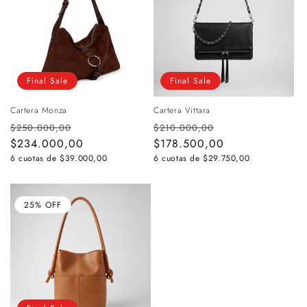
Final Sale
Final Sale
Cartera Monza
Cartera Vittara
Precio
Precio
Precio
Precio
$250.000,00
$210.000,00
habitual
$234.000,00
de
habitual
$178.500,00
de
oferta
oferta
6 cuotas de
$39.000,00
6 cuotas de
$29.750,00
25% OFF