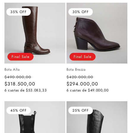
35% OFF
30% OFF
Final Sale
Final Sale
Bota Alta
Bota Brezza
Precio
Precio
Precio
Precio
$490.000,00
$420.000,00
habitual
$318.500,00
de
habitual
$294.000,00
de
oferta
oferta
6 cuotas de
$53.083,33
6 cuotas de
$49.000,00
45% OFF
25% OFF