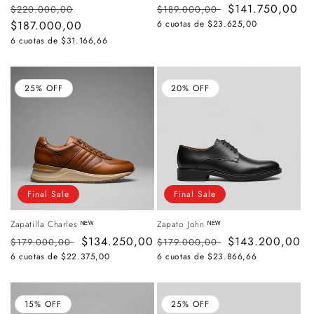
Precio
Precio
Precio
Precio
$141.750,00
$220.000,00
$189.000,00
habitual
$187.000,00
de
habitual
de
6 cuotas de
$23.625,00
oferta
oferta
6 cuotas de
$31.166,66
25% OFF
20% OFF
Final Sale
Final Sale
Zapatilla Charles ᴺᴱᵂ
Zapato John ᴺᴱᵂ
Precio
Precio
$134.250,00
Precio
Precio
$143.200,00
$179.000,00
$179.000,00
habitual
de
habitual
de
6 cuotas de
$22.375,00
6 cuotas de
$23.866,66
oferta
oferta
15% OFF
25% OFF