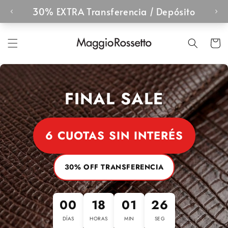
Ir
directamente
al contenido
Carrito
FINAL SALE
6 CUOTAS SIN INTERÉS
30% OFF TRANSFERENCIA
00
18
01
25
DÍAS
HORAS
MIN
SEG