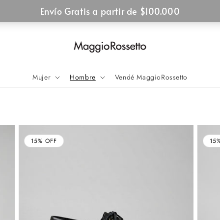
Mujer
Hombre
Vendé MaggioRossetto
15% OFF
15