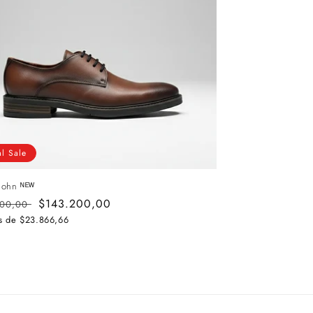
al Sale
John ᴺᴱᵂ
o
Precio
$143.200,00
000,00
al
de
as de
$23.866,66
oferta