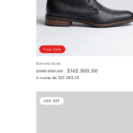
Final Sale
Botineta Bodo
Precio
Precio
$162.500,00
$250.000,00
habitual
de
6 cuotas de
$27.083,33
oferta
25% OFF