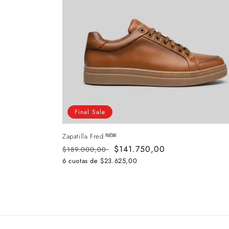
Final Sale
Zapatilla Fred ᴺᴱᵂ
Precio
Precio
$141.750,00
$189.000,00
habitual
de
6 cuotas de
$23.625,00
oferta