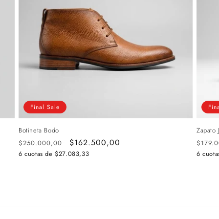
Final Sale
Fin
Botineta Bodo
Zapato 
Precio
Precio
$162.500,00
Preci
$250.000,00
$179.
habitual
de
habitu
6 cuotas de
$27.083,33
6 cuot
oferta