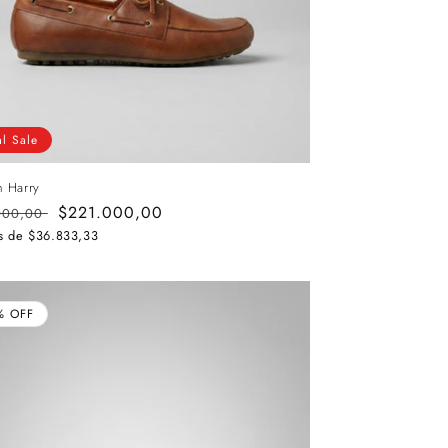
al Sale
n Harry
o
Precio
$221.000,00
000,00
al
de
as de
$36.833,33
oferta
% OFF