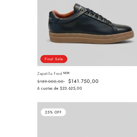
Final Sale
Zapatilla Fred ᴺᴱᵂ
Precio
Precio
$141.750,00
$189.000,00
habitual
de
6 cuotas de
$23.625,00
oferta
25% OFF