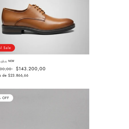
al Sale
John ᴺᴱᵂ
o
Precio
$143.200,00
000,00
al
de
as de
$23.866,66
oferta
% OFF