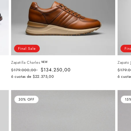
Final Sale
Fin
Zapatilla Charles ᴺᴱᵂ
Zapato 
Precio
Precio
$134.250,00
Preci
$179.000,00
$179.
habitual
de
habitu
6 cuotas de
$22.375,00
6 cuot
oferta
30% OFF
15