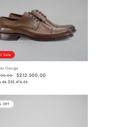
al Sale
ado George
o
Precio
$212.500,00
000,00
al
de
as de
$35.416,66
oferta
% OFF