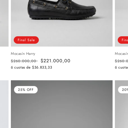
Final Sale
Fin
Mocasín Harry
Mocasí
Precio
Precio
$221.000,00
Preci
$260.000,00
$260.
habitual
de
habitu
6 cuotas de
$36.833,33
6 cuot
oferta
25% OFF
20