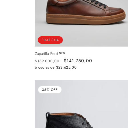
Final Sale
Zapatilla Fred ᴺᴱᵂ
Precio
Precio
$141.750,00
$189.000,00
habitual
de
6 cuotas de
$23.625,00
oferta
35% OFF