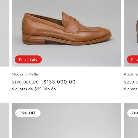
Final Sale
Fin
Mocasín Matte
Abotin
Precio
Precio
$133.000,00
Preci
$190.000,00
$250.
habitual
de
habitu
6 cuotas de
$22.166,66
6 cuot
oferta
35% OFF
20